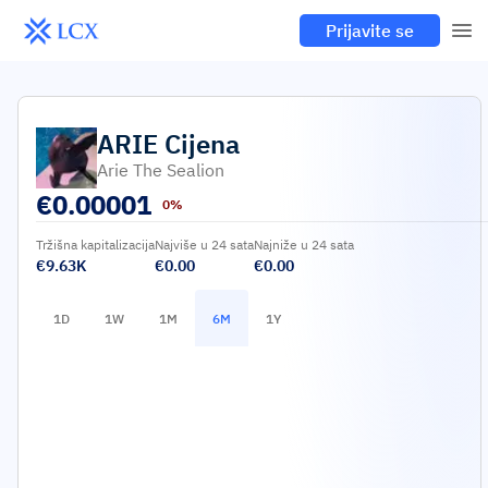
Prijavite se
ARIE
Cijena
Arie The Sealion
€
0.00001
0%
Tržišna kapitalizacija
Najviše u 24 sata
Najniže u 24 sata
€9.63K
€0.00
€0.00
1D
1W
1M
6M
1Y