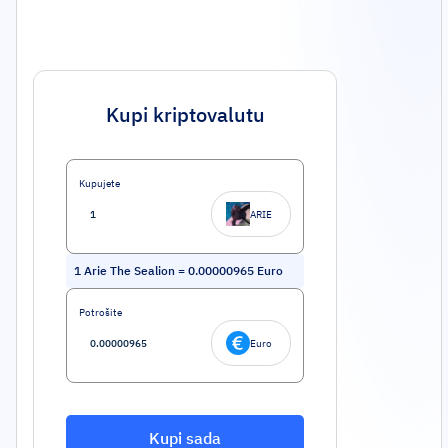
Kupi kriptovalutu
Kupujete
ARIE
1
Arie The Sealion
=
0.00000965
Euro
Potrošite
Euro
Kupi sada