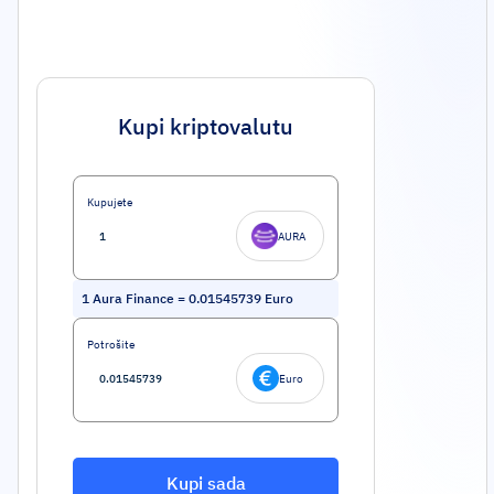
Kupi kriptovalutu
Kupujete
AURA
1
Aura Finance
=
0.01545739
Euro
Potrošite
Euro
Kupi sada