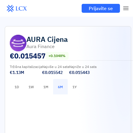
Prijavite se
AURA
Cijena
Aura Finance
€
0.015457
+0.1048%
Tržišna kapitalizacija
Najviše u 24 sata
Najniže u 24 sata
€1.13M
€0.015542
€0.015443
1D
1W
1M
6M
1Y