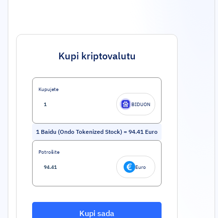
Kupi kriptovalutu
Kupujete
BIDUON
1
Baidu (Ondo Tokenized Stock)
=
94.41
Euro
Potrošite
Euro
Kupi sada