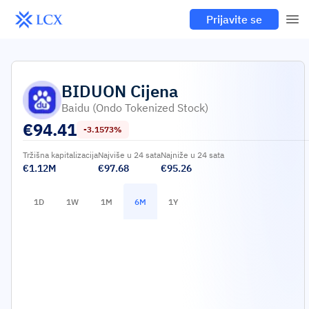
Prijavite se
BIDUON
Cijena
Baidu (Ondo Tokenized Stock)
€
94.41
-3.1573%
Tržišna kapitalizacija
Najviše u 24 sata
Najniže u 24 sata
€1.12M
€97.68
€95.26
1D
1W
1M
6M
1Y