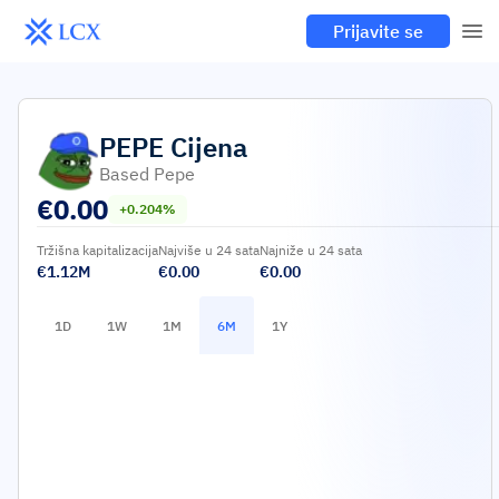
Prijavite se
PEPE
Cijena
Based Pepe
€
0.00
+0.204%
Tržišna kapitalizacija
Najviše u 24 sata
Najniže u 24 sata
€1.12M
€0.00
€0.00
1D
1W
1M
6M
1Y