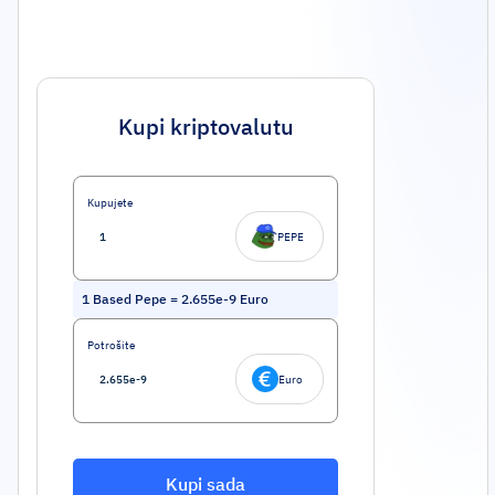
Kupi kriptovalutu
Kupujete
PEPE
1
Based Pepe
=
2.655e-9
Euro
Potrošite
Euro
Kupi sada