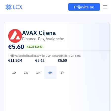
Prijavite se
AVAX
Cijena
Binance-Peg Avalanche
€
5.60
+1.25116%
Tržišna kapitalizacija
Najviše u 24 sata
Najniže u 24 sata
€11.20M
€5.62
€5.50
1D
1W
1M
6M
1Y