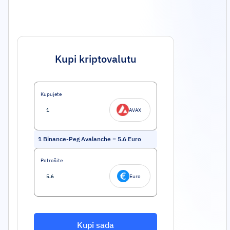
Kupi kriptovalutu
Kupujete
AVAX
1
Binance-Peg Avalanche
=
5.6
Euro
Potrošite
Euro
Kupi sada