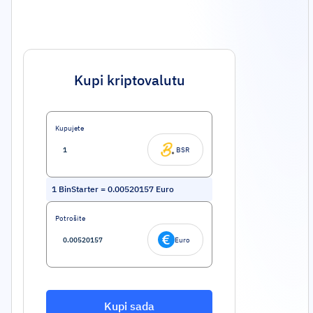
Kupi kriptovalutu
Kupujete
BSR
1
BinStarter
=
0.00520157
Euro
Potrošite
Euro
Kupi sada