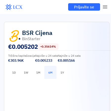
Prijavite se
BSR
Cijena
BinStarter
€
0.005202
-0.35614%
Tržišna kapitalizacija
Najviše u 24 sata
Najniže u 24 sata
€303.96K
€0.005233
€0.005166
1D
1W
1M
6M
1Y