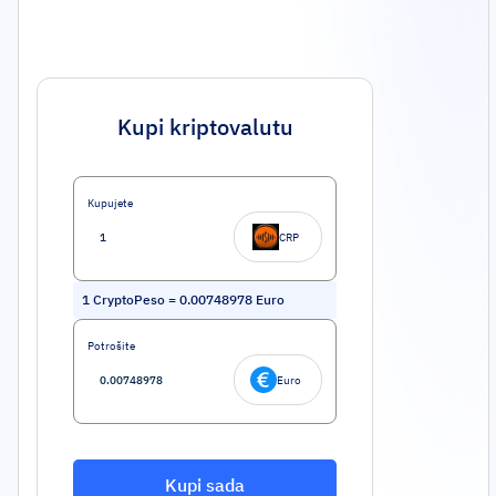
Kupi kriptovalutu
Kupujete
CRP
1
CryptoPeso
=
0.00748978
Euro
Potrošite
Euro
Kupi sada