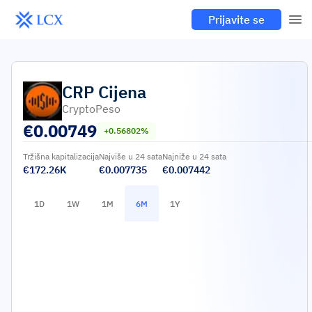
Prijavite se
CRP
Cijena
CryptoPeso
€
0.00749
+0.56802%
Tržišna kapitalizacija
Najviše u 24 sata
Najniže u 24 sata
€172.26K
€0.007735
€0.007442
1D
1W
1M
6M
1Y