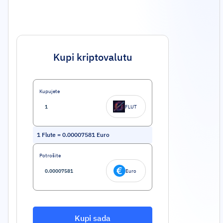
Kupi kriptovalutu
Kupujete
FLUT
1
Flute
=
0.00007581
Euro
Potrošite
Euro
Kupi sada