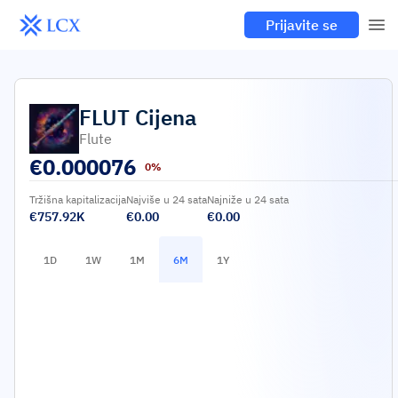
Prijavite se
FLUT
Cijena
Flute
€
0.000076
0%
Tržišna kapitalizacija
Najviše u 24 sata
Najniže u 24 sata
€757.92K
€0.00
€0.00
1D
1W
1M
6M
1Y