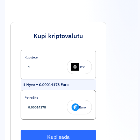
Kupi kriptovalutu
Kupujete
HYVE
1
Hyve
=
0.00014178
Euro
Potrošite
Euro
Kupi sada