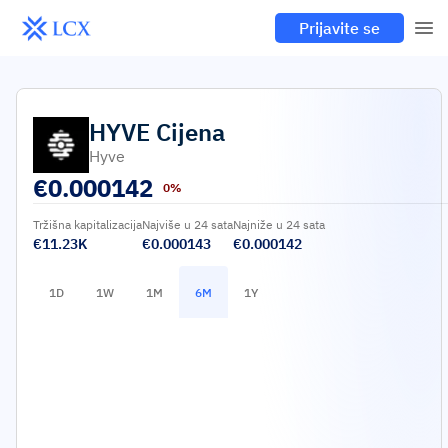
Prijavite se
HYVE
Cijena
Hyve
€
0.000142
0%
Tržišna kapitalizacija
Najviše u 24 sata
Najniže u 24 sata
€11.23K
€0.000143
€0.000142
1D
1W
1M
6M
1Y