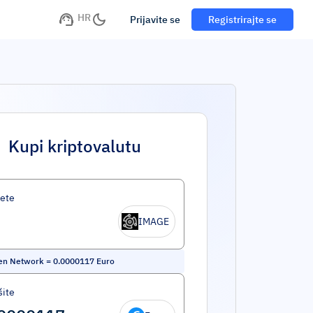
HR
Prijavite se
Registrirajte se
Kupi kriptovalutu
ete
IMAGE
en Network
=
0.0000117
Euro
šite