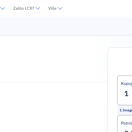
Zašto LCX?
Više
Kupuj
1
Imag
Potro