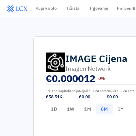
Kupi kripto
Tržišta
Trgovanje
Proizvodi
IMAGE
Cijena
Imagen Network
€
0.000012
0%
Tržišna kapitalizacija
Najviše u 24 sata
Najniže u 24 sata
€58.51K
€0.00
€0.00
1D
1W
1M
6M
1Y