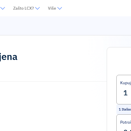
Zašto LCX?
Više
jena
Kupuj
1
Italia
Potro