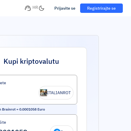
HR
Prijavite se
Registrirajte se
Kupi kriptovalutu
ete
ITALIANROT
n Brainrot
=
0.0001058
Euro
šite