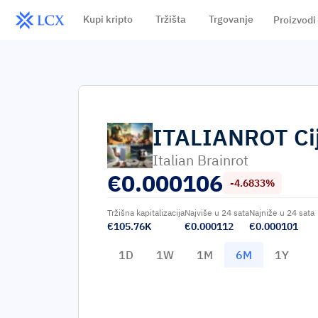
Kupi kripto
Tržišta
Trgovanje
Proizvodi
ITALIANROT
Ci
Italian Brainrot
€
0.000106
-4.6833%
Tržišna kapitalizacija
Najviše u 24 sata
Najniže u 24 sata
€105.76K
€0.000112
€0.000101
1D
1W
1M
6M
1Y