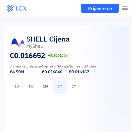
Prijavite se
SHELL
Cijena
MyShell
€
0.016652
+3.20013%
Tržišna kapitalizacija
Najviše u 24 sata
Najniže u 24 sata
€4.50M
€0.016646
€0.016167
1D
1W
1M
6M
1Y