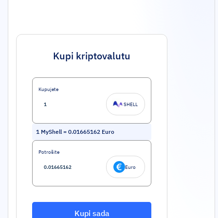
Kupi kriptovalutu
Kupujete
SHELL
1
MyShell
=
0.01665162
Euro
Potrošite
Euro
Kupi sada