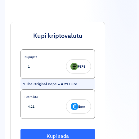
Kupi kriptovalutu
Kupujete
PEPE
1
The Original Pepe
=
4.21
Euro
Potrošite
Euro
Kupi sada