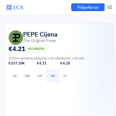
Prijavite se
PEPE
Cijena
The Original Pepe
€
4.21
+0.25833%
Tržišna kapitalizacija
Najviše u 24 sata
Najniže u 24 sata
€157.20K
€4.31
€4.20
1D
1W
1M
6M
1Y