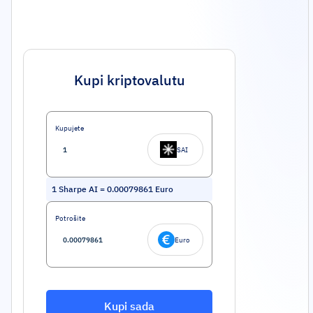
Kupi kriptovalutu
Kupujete
SAI
1
Sharpe AI
=
0.00079861
Euro
Potrošite
Euro
Kupi sada