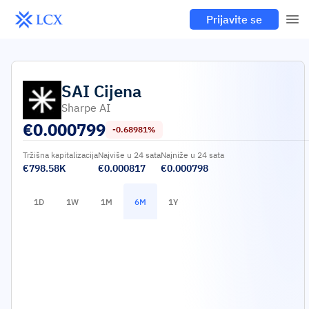
Prijavite se
SAI
Cijena
Sharpe AI
€
0.000799
-0.68981%
Tržišna kapitalizacija
Najviše u 24 sata
Najniže u 24 sata
€798.58K
€0.000817
€0.000798
1D
1W
1M
6M
1Y