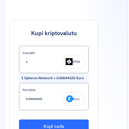
Kupi kriptovalutu
Kupujete
SPON
1
Spheron Network
=
0.00044105
Euro
Potrošite
Euro
Kupi sada