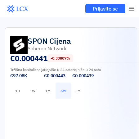
Prijavite se
SPON
Cijena
Spheron Network
€
0.000441
-0.33807%
Tržišna kapitalizacija
Najviše u 24 sata
Najniže u 24 sata
€97.08K
€0.000443
€0.000439
1D
1W
1M
6M
1Y