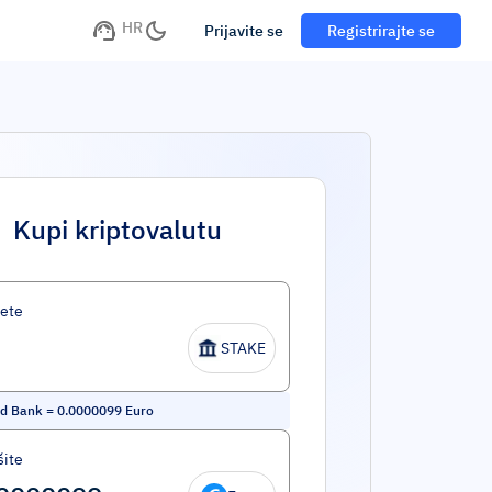
HR
Prijavite se
Registrirajte se
Kupi kriptovalutu
ete
STAKE
ed Bank
=
0.0000099
Euro
šite