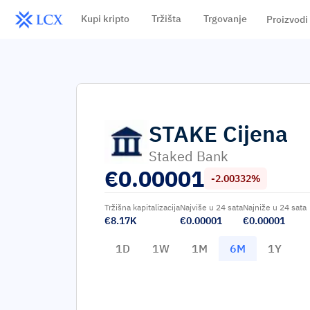
Kupi kripto
Tržišta
Trgovanje
Proizvodi
STAKE
Cijena
Staked Bank
€
0.00001
-2.00332%
Tržišna kapitalizacija
Najviše u 24 sata
Najniže u 24 sata
€8.17K
€0.00001
€0.00001
1D
1W
1M
6M
1Y