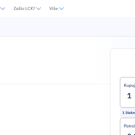
Zašto LCX?
Više
Kupuj
1
Stak
Potro