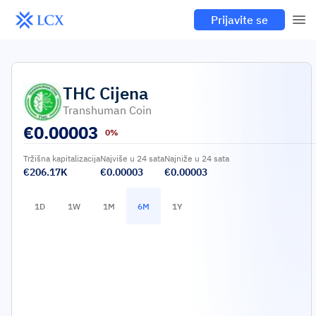
Prijavite se
THC
Cijena
Transhuman Coin
€
0.00003
0%
Tržišna kapitalizacija
Najviše u 24 sata
Najniže u 24 sata
€206.17K
€0.00003
€0.00003
1D
1W
1M
6M
1Y