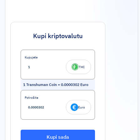
Kupi kriptovalutu
Kupujete
THC
1
Transhuman Coin
=
0.0000302
Euro
Potrošite
Euro
Kupi sada