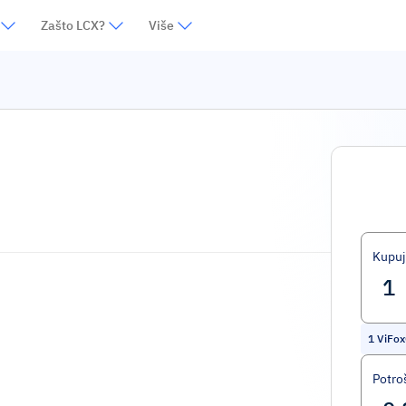
Zašto LCX?
Više
Kupuj
1
ViFox
Potro