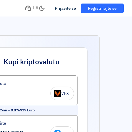
HR
Prijavite se
Registrirajte se
Kupi kriptovalutu
ete
VFX
Coin
=
0.876939
Euro
šite