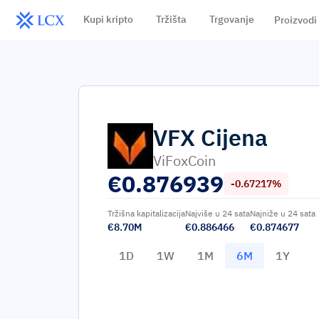
Kupi kripto
Tržišta
Trgovanje
Proizvodi
VFX
Cijena
ViFoxCoin
€
0.876939
-0.67217%
Tržišna kapitalizacija
Najviše u 24 sata
Najniže u 24 sata
€8.70M
€0.886466
€0.874677
1D
1W
1M
6M
1Y