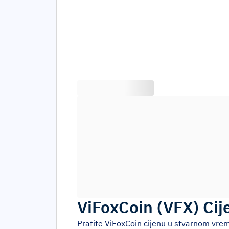
ViFoxCoin
(
VFX
)
Cij
Pratite
ViFoxCoin
cijenu u stvarnom vrem