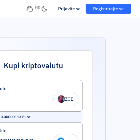
HR
Prijavite se
Registrirajte se
Kupi kriptovalutu
ete
ZOE
=
0.00000113
Euro
šite