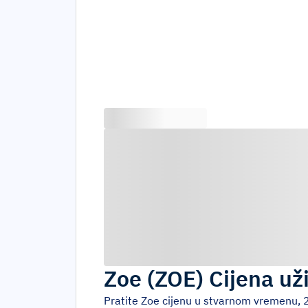
Zoe
(
ZOE
)
Cijena už
Pratite
Zoe
cijenu u stvarnom vremenu, 24