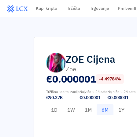
Kupi kripto
Tržišta
Trgovanje
Proizvodi
ZOE
Cijena
Zoe
€
0.000001
-4.49784%
Tržišna kapitalizacija
Najviše u 24 sata
Najniže u 24 sata
€90.37K
€0.000001
€0.000001
1D
1W
1M
6M
1Y