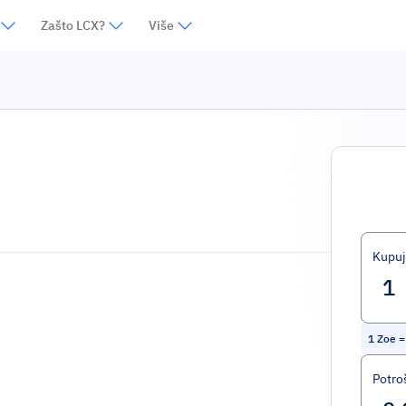
Zašto LCX?
Više
Kupuj
1
Zoe
Potro