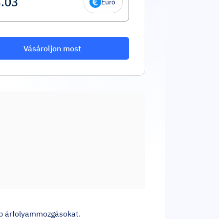
Euró
Vásároljon most
abb árfolyammozgásokat.