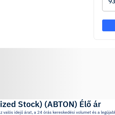
ized Stock)
(
ABTON
)
Élő ár
az valós idejű árat, a 24 órás kereskedési volumet és a legúj