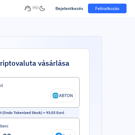
HU
Bejelentkezés
Feliratkozás
riptovaluta vásárlása
ol
ABTON
t (Ondo Tokenized Stock)
=
93.03
Euró
lteni