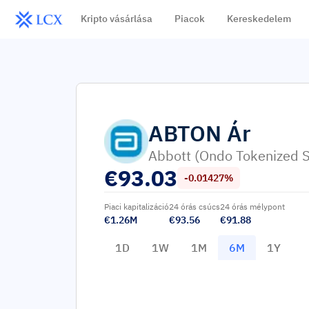
Kripto vásárlása
Piacok
Kereskedelem
ABTON
Ár
Abbott (Ondo Tokenized S
€
93.03
-0.01427%
Piaci kapitalizáció
24 órás csúcs
24 órás mélypont
€1.26M
€93.56
€91.88
1D
1W
1M
6M
1Y