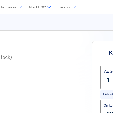
Termékek
Miért LCX?
További
K
tock)
Vásár
1
Abbot
Ön kö