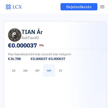
Bejelentkezés
TIAN
Ár
AskTianAI
€
0.000037
0%
Piaci kapitalizáció
24 órás csúcs
24 órás mélypont
€36.78K
€0.000037
€0.000037
1D
1W
1M
6M
1Y