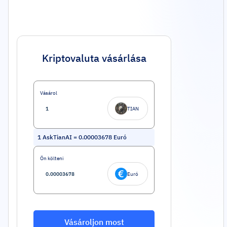
Kriptovaluta vásárlása
Vásárol
TIAN
1
AskTianAI
=
0.00003678
Euró
Ön költeni
Euró
Vásároljon most