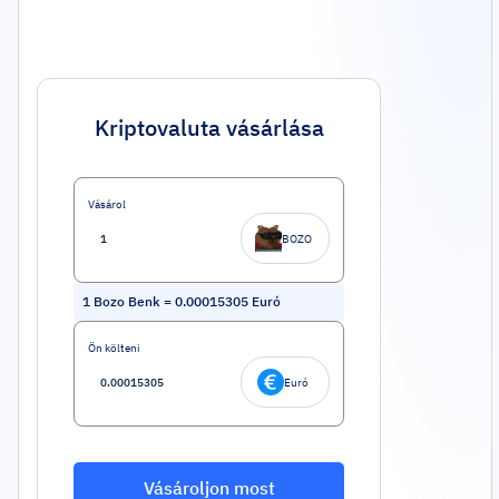
Kriptovaluta vásárlása
Vásárol
BOZO
1
Bozo Benk
=
0.00015305
Euró
Ön költeni
Euró
Vásároljon most