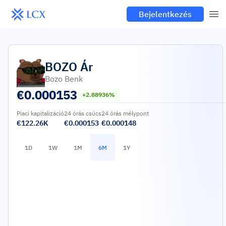
Bejelentkezés
BOZO
Ár
Bozo Benk
€
0.000153
+2.88936%
Piaci kapitalizáció
24 órás csúcs
24 órás mélypont
€122.26K
€0.000153
€0.000148
1D
1W
1M
6M
1Y