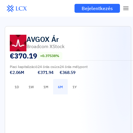
Bejelentkezés
AVGOX
Ár
Broadcom XStock
€
370.19
+0.37538%
Piaci kapitalizáció
24 órás csúcs
24 órás mélypont
€2.06M
€371.94
€368.59
1D
1W
1M
6M
1Y