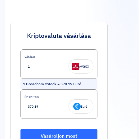
Kriptovaluta vásárlása
Vásárol
AVGOX
1
Broadcom xStock
=
370.19
Euró
Ön költeni
Euró
Vásároljon most