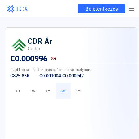
Bejelentkezés
CDR
Ár
Cedar
€
0.000996
0%
Piaci kapitalizáció
24 órás csúcs
24 órás mélypont
€825.83K
€0.001004
€0.000947
1D
1W
1M
6M
1Y