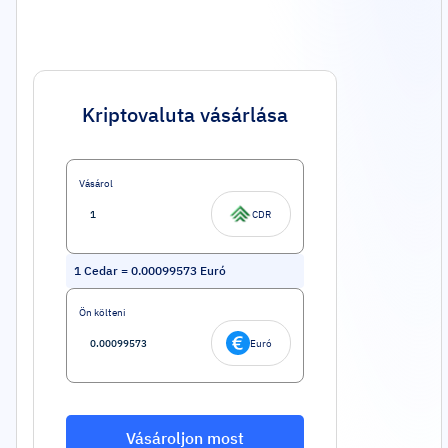
Kriptovaluta vásárlása
Vásárol
CDR
1
Cedar
=
0.00099573
Euró
Ön költeni
Euró
Vásároljon most