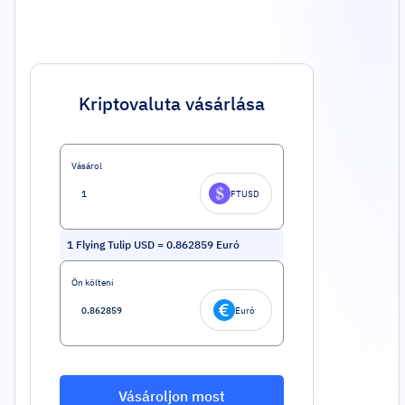
Kriptovaluta vásárlása
Vásárol
FTUSD
1
Flying Tulip USD
=
0.862859
Euró
Ön költeni
Euró
Vásároljon most