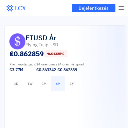
Bejelentkezés
FTUSD
Ár
Flying Tulip USD
€
0.862859
-0.01385%
Piaci kapitalizáció
24 órás csúcs
24 órás mélypont
€3.77M
€0.863342
€0.862839
1D
1W
1M
6M
1Y