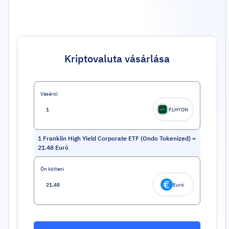
Kriptovaluta vásárlása
Vásárol
FLHYON
1
Franklin High Yield Corporate ETF (Ondo Tokenized)
=
21.48
Euró
Ön költeni
Euró