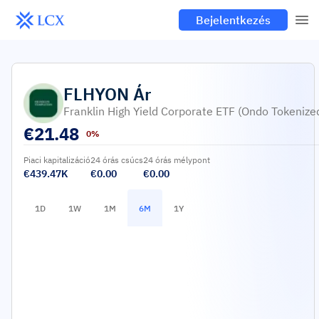
Bejelentkezés
FLHYON
Ár
Franklin High Yield Corporate ETF (Ondo Tokenize
€
21.48
0%
Piaci kapitalizáció
24 órás csúcs
24 órás mélypont
€439.47K
€0.00
€0.00
1D
1W
1M
6M
1Y