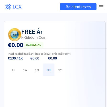
Bejelentkezés
FREE
Ár
FREEdom Coin
€
0.00
+5.87665%
Piaci kapitalizáció
24 órás csúcs
24 órás mélypont
€130.41K
€0.00
€0.00
1D
1W
1M
6M
1Y