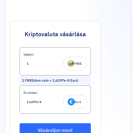
Kriptovaluta vásárlása
Vásárol
FREE
1
FREEdom coin
=
1.6297e-8
Euró
Ön költeni
Euró
Vásároljon most