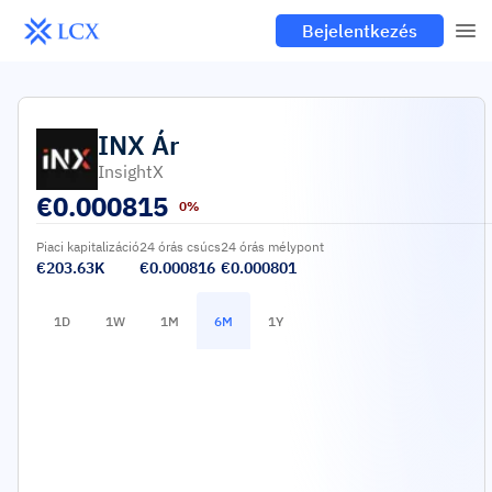
Bejelentkezés
INX
Ár
InsightX
€
0.000815
0%
Piaci kapitalizáció
24 órás csúcs
24 órás mélypont
€203.63K
€0.000816
€0.000801
1D
1W
1M
6M
1Y