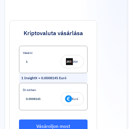
Kriptovaluta vásárlása
Vásárol
INX
1
InsightX
=
0.0008145
Euró
Ön költeni
Euró
Vásároljon most