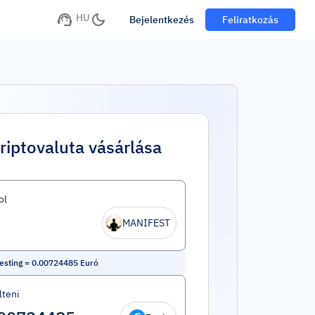
HU
Bejelentkezés
Feliratkozás
riptovaluta vásárlása
ol
MANIFEST
esting
=
0.00724485
Euró
lteni