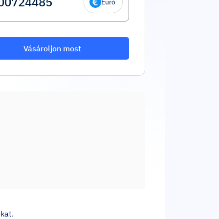
Euró
Vásároljon most
kat.