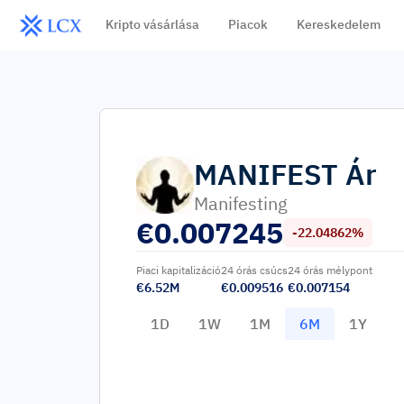
Kripto vásárlása
Piacok
Kereskedelem
MANIFEST
Ár
Manifesting
€
0.007245
-22.04862%
Piaci kapitalizáció
24 órás csúcs
24 órás mélypont
€6.52M
€0.009516
€0.007154
1D
1W
1M
6M
1Y