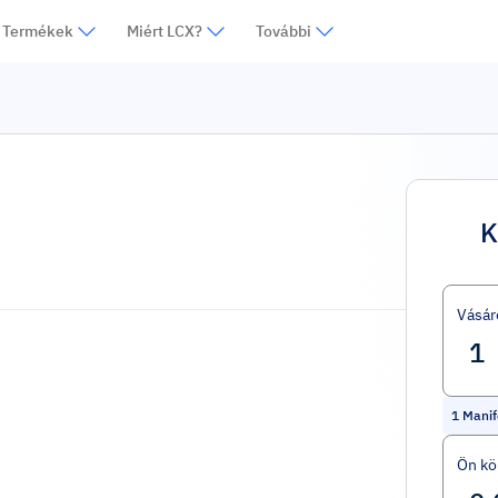
Termékek
Miért LCX?
További
K
Vásár
1
Manif
Ön kö