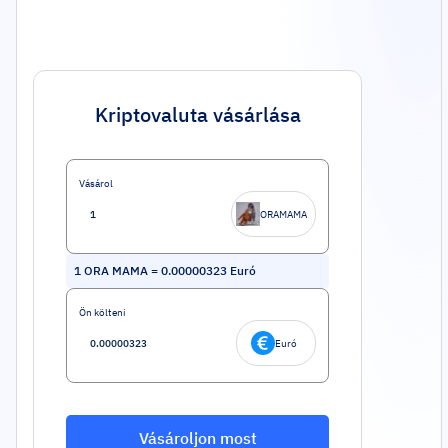
Kriptovaluta vásárlása
Vásárol
ORAMAMA
1
ORA MAMA
=
0.00000323
Euró
Ön költeni
Euró
Vásároljon most