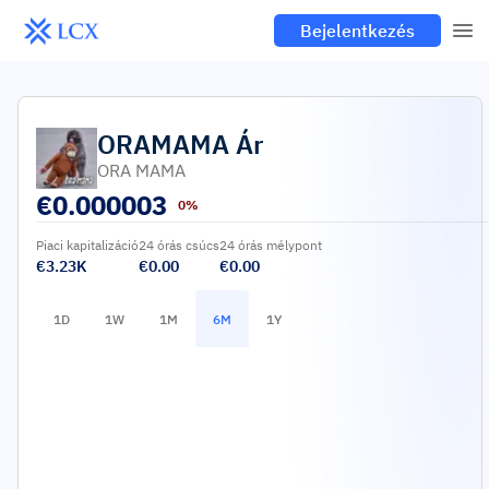
Bejelentkezés
ORAMAMA
Ár
ORA MAMA
€
0.000003
0%
Piaci kapitalizáció
24 órás csúcs
24 órás mélypont
€3.23K
€0.00
€0.00
1D
1W
1M
6M
1Y