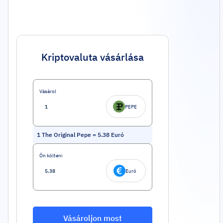
Kriptovaluta vásárlása
Vásárol
PEPE
1
The Original Pepe
=
5.38
Euró
Ön költeni
Euró
Vásároljon most