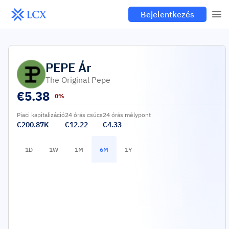
Bejelentkezés
PEPE
Ár
The Original Pepe
€
5.38
0%
Piaci kapitalizáció
24 órás csúcs
24 órás mélypont
€200.87K
€12.22
€4.33
1D
1W
1M
6M
1Y