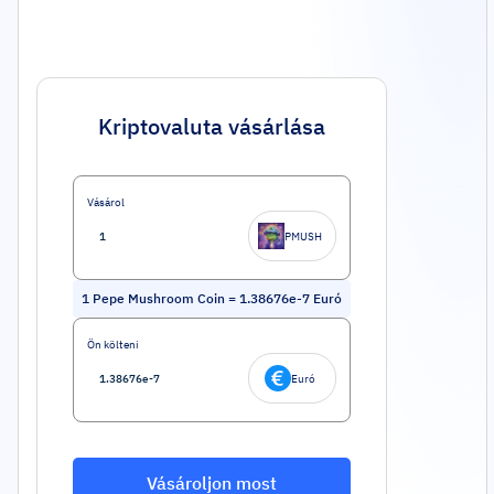
Kriptovaluta vásárlása
Vásárol
PMUSH
1
Pepe Mushroom Coin
=
1.38676e-7
Euró
Ön költeni
Euró
Vásároljon most