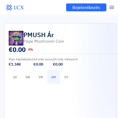
Bejelentkezés
PMUSH
Ár
Pepe Mushroom Coin
€
0.00
0%
Piaci kapitalizáció
24 órás csúcs
24 órás mélypont
€1.34K
€0.00
€0.00
1D
1W
1M
6M
1Y