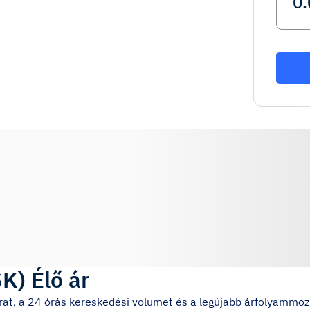
SK
)
Élő ár
árat, a 24 órás kereskedési volumet és a legújabb árfolyammo