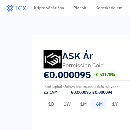
Kripto vásárlása
Piacok
Kereskedelem
ASK
Ár
Permission Coin
€
0.000095
+0.53178%
Piaci kapitalizáció
24 órás csúcs
24 órás mélypont
€2.19M
€0.000095
€0.000094
1D
1W
1M
6M
1Y