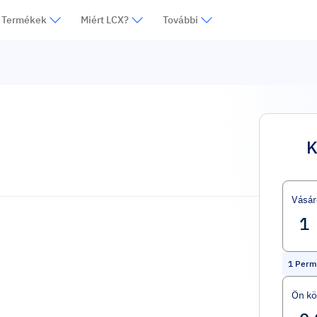
Termékek
Miért LCX?
További
K
Vásár
1
Permi
Ön kö