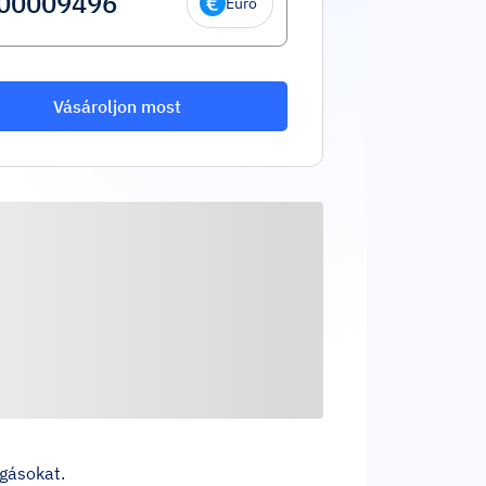
Euró
Vásároljon most
zgásokat.