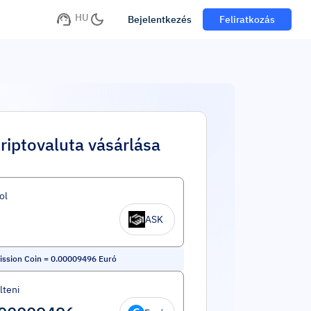
HU
Bejelentkezés
Feliratkozás
riptovaluta vásárlása
ol
ASK
ssion Coin
=
0.00009496
Euró
lteni