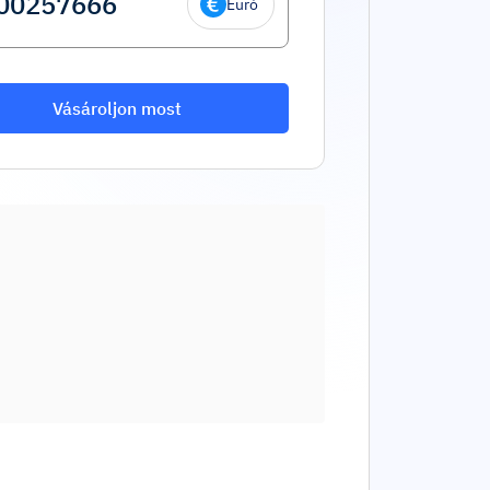
Euró
Vásároljon most