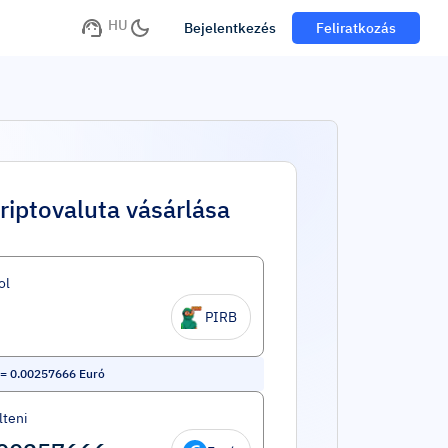
HU
Bejelentkezés
Feliratkozás
riptovaluta vásárlása
ol
PIRB
=
0.00257666
Euró
lteni