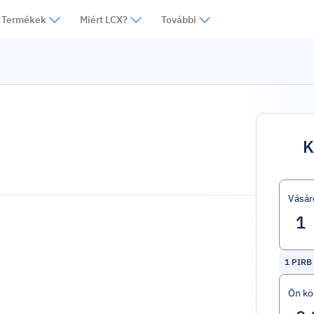
Termékek
Miért LCX?
További
K
Vásár
1
PIRB
Ön kö