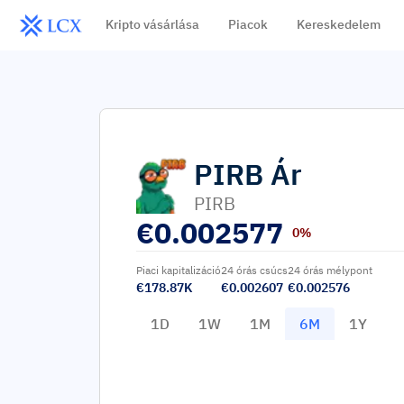
Kripto vásárlása
Piacok
Kereskedelem
PIRB
Ár
PIRB
€
0.002577
0%
Piaci kapitalizáció
24 órás csúcs
24 órás mélypont
€178.87K
€0.002607
€0.002576
1D
1W
1M
6M
1Y