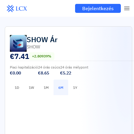
Bejelentkezés
SHOW
Ár
SHOW
€
7.41
+2.80939%
Piaci kapitalizáció
24 órás csúcs
24 órás mélypont
€0.00
€8.65
€5.22
1D
1W
1M
6M
1Y