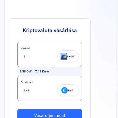
Kriptovaluta vásárlása
Vásárol
SHOW
1
SHOW
=
7.41
Euró
Ön költeni
Euró
Vásároljon most