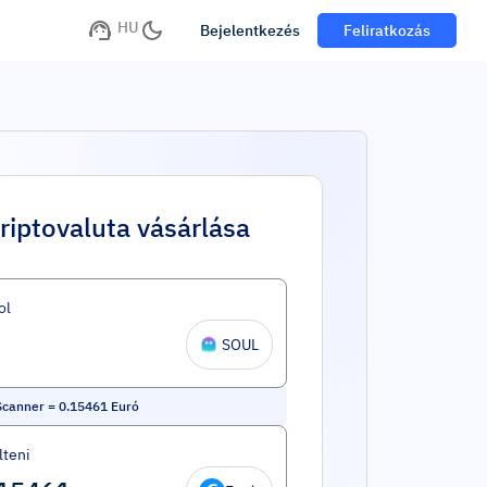
HU
Bejelentkezés
Feliratkozás
riptovaluta vásárlása
ol
SOUL
Scanner
=
0.15461
Euró
lteni