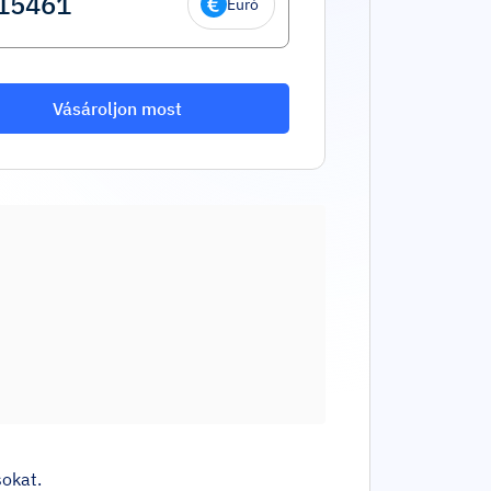
Euró
Vásároljon most
sokat.