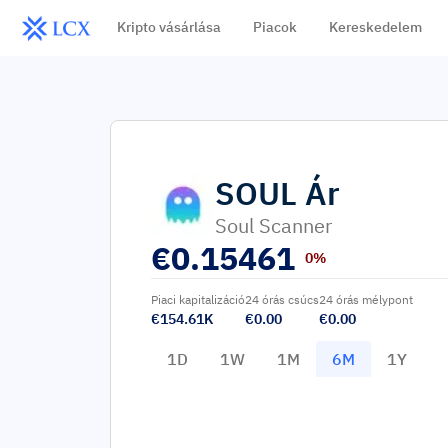
Kripto vásárlása
Piacok
Kereskedelem
SOUL
Ár
Soul Scanner
€
0.15461
0%
Piaci kapitalizáció
24 órás csúcs
24 órás mélypont
€154.61K
€0.00
€0.00
1D
1W
1M
6M
1Y