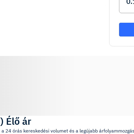
L
)
Élő ár
t, a 24 órás kereskedési volumet és a legújabb árfolyammozgá