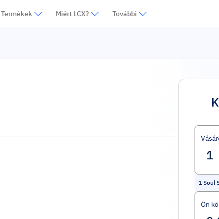
Termékek
Miért LCX?
További
K
Vásár
1
Soul 
Ön kö