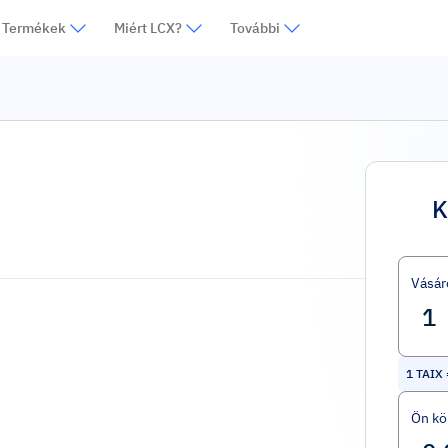
Termékek
Miért LCX?
További
K
Vásár
1
TAIX
Ön kö