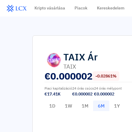
Kripto vásárlása
Piacok
Kereskedelem
TAIX
Ár
TAIX
€
0.000002
-0.02861%
Piaci kapitalizáció
24 órás csúcs
24 órás mélypont
€17.41K
€0.000002
€0.000002
1D
1W
1M
6M
1Y