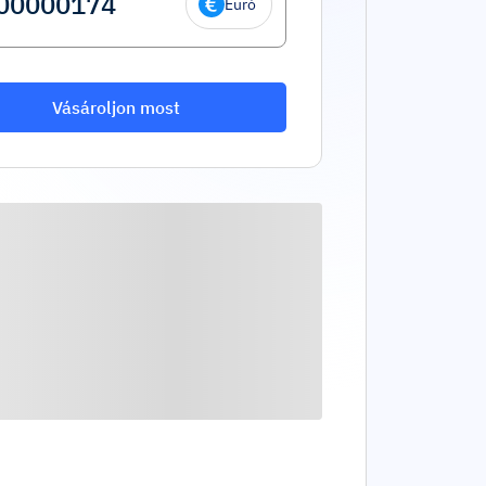
Euró
Vásároljon most