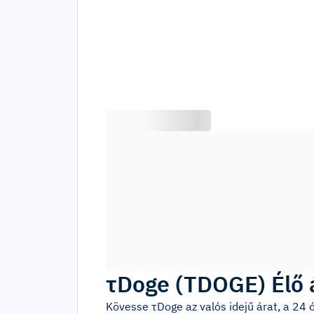
τDoge
(
TDOGE
)
Élő 
Kövesse
τDoge
az valós idejű árat, a 2