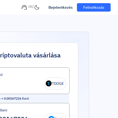
HU
Bejelentkezés
Feliratkozás
riptovaluta vásárlása
ol
TDOGE
e
=
0.00167226
Euró
lteni