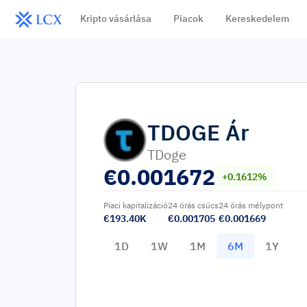
Kripto vásárlása
Piacok
Kereskedelem
TDOGE
Ár
ΤDoge
€
0.001672
+0.1612%
Piaci kapitalizáció
24 órás csúcs
24 órás mélypont
€193.40K
€0.001705
€0.001669
1D
1W
1M
6M
1Y