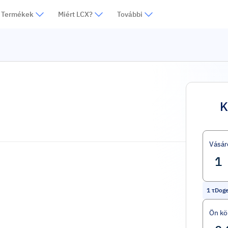
Termékek
Miért LCX?
További
K
Vásár
1
τDog
Ön kö