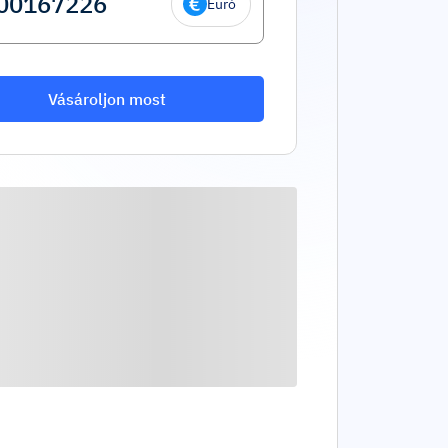
Euró
Vásároljon most