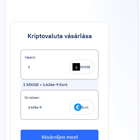
Kriptovaluta vásárlása
Vásárol
XDOGE
1
XDOGE
=
1.626e-9
Euró
Ön költeni
Euró
Vásároljon most