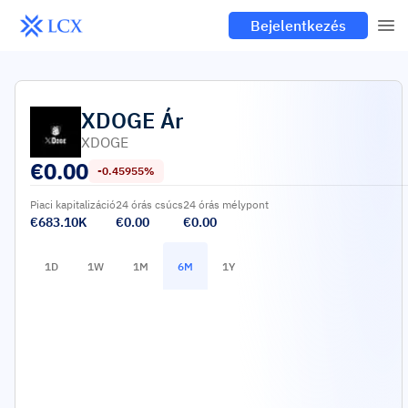
Bejelentkezés
XDOGE
Ár
XDOGE
€
0.00
-0.45955%
Piaci kapitalizáció
24 órás csúcs
24 órás mélypont
€683.10K
€0.00
€0.00
1D
1W
1M
6M
1Y