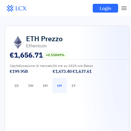
Login
ETH
Prezzo
Ethereum
€
1,656.71
+0.55849%
Capitalizzazione di mercato
24 ore su 24
24 ore Basso
€199.95B
€1,673.40
€1,637.61
1D
1W
1M
6M
1Y