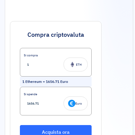
Compra criptovaluta
Si compra
ETH
1
Ethereum
=
1656.71
Euro
Si spende
Euro
Acquista ora