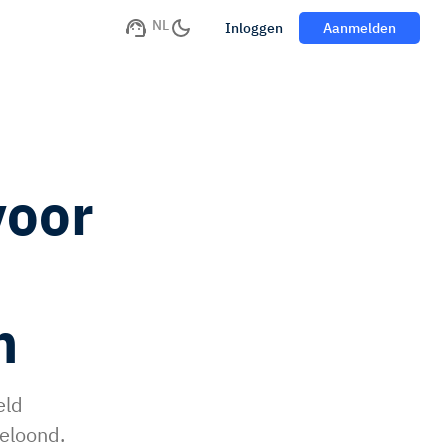
NL
Inloggen
Aanmelden
voor
n
eld
eloond.