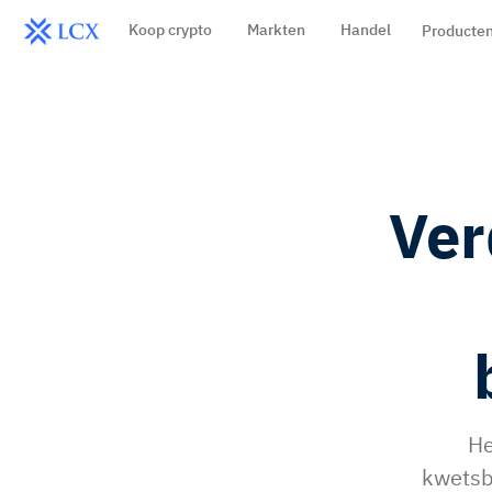
Koop crypto
Markten
Handel
Producte
Ver
He
kwetsb