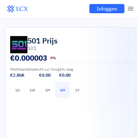
Inloggen
501
Prijs
501
€
0.000003
0%
Marktkapitalisatie
24 uur hoog
24u laag
€2.86K
€0.00
€0.00
1D
1W
1M
6M
1Y