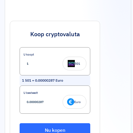
Koop cryptovaluta
U koopt
501
1
501
=
0.00000287
Euro
U besteedt
Euro
Nu kopen