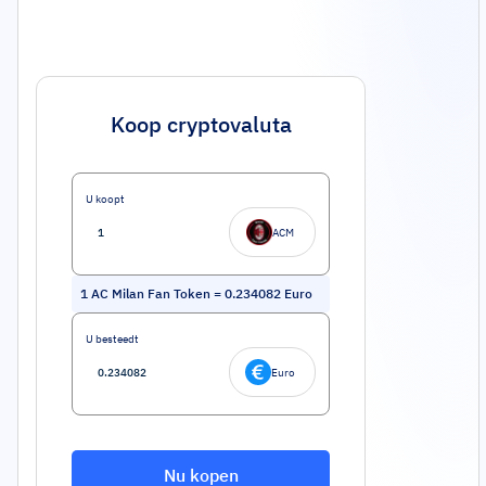
Koop cryptovaluta
U koopt
ACM
1
AC Milan Fan Token
=
0.234082
Euro
U besteedt
Euro
Nu kopen