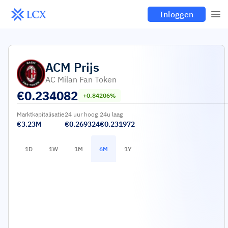
Inloggen
ACM
Prijs
AC Milan Fan Token
€
0.234082
+0.84206%
Marktkapitalisatie
24 uur hoog
24u laag
€3.23M
€0.269324
€0.231972
1D
1W
1M
6M
1Y