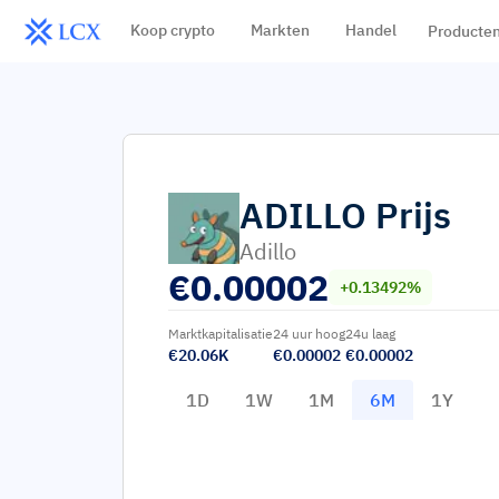
Koop crypto
Markten
Handel
Producte
ADILLO
Prijs
Adillo
€
0.00002
+0.13492%
Marktkapitalisatie
24 uur hoog
24u laag
€20.06K
€0.00002
€0.00002
1D
1W
1M
6M
1Y