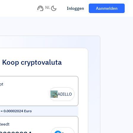
NL
Inloggen
Aanmelden
Koop cryptovaluta
pt
ADILLO
=
0.00002024
Euro
teedt