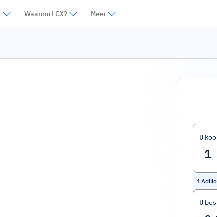
n
Waarom LCX?
Meer
U koo
1
Adillo
U bes