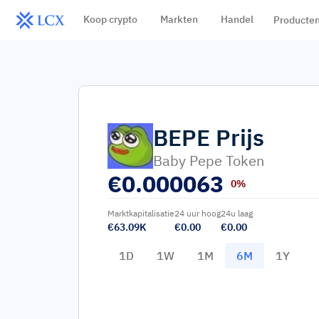
Koop crypto
Markten
Handel
Producte
BEPE
Prijs
Baby Pepe Token
€
0.000063
0%
Marktkapitalisatie
24 uur hoog
24u laag
€63.09K
€0.00
€0.00
1D
1W
1M
6M
1Y