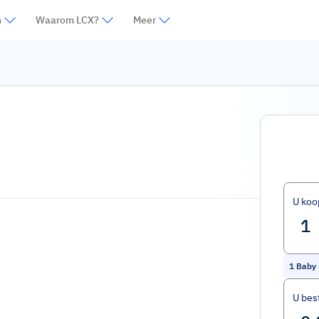
n
Waarom LCX?
Meer
U koo
1
Baby
U bes