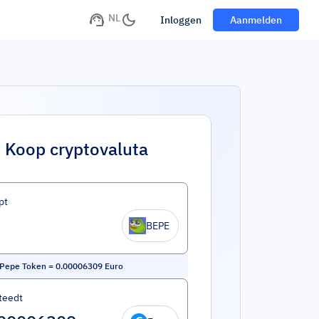
NL
Inloggen
Aanmelden
Koop cryptovaluta
pt
BEPE
 Pepe Token
=
0.00006309
Euro
teedt