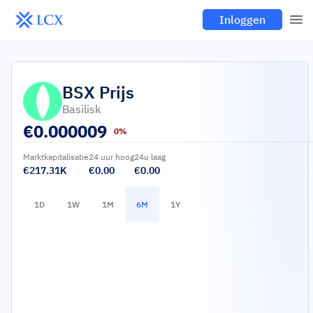
Inloggen
BSX
Prijs
Basilisk
€
0.000009
0%
Marktkapitalisatie
24 uur hoog
24u laag
€217.31K
€0.00
€0.00
1D
1W
1M
6M
1Y