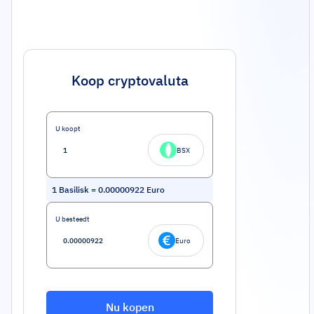
Koop cryptovaluta
U koopt
BSX
1
Basilisk
=
0.00000922
Euro
U besteedt
Euro
Nu kopen