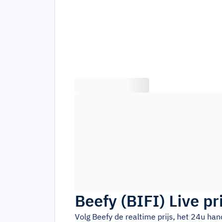
Beefy
(
BIFI
)
Live pr
Volg
Beefy
de realtime prijs, het 24u ha