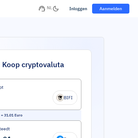
NL
Inloggen
Aanmelden
Koop cryptovaluta
pt
BIFI
=
31.01
Euro
teedt