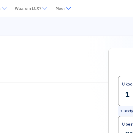
n
Waarom LCX?
Meer
U koo
1
Beefy
U bes