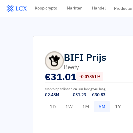
Koop crypto
Markten
Handel
Producte
BIFI
Prijs
Beefy
€
31.01
-0.07851%
Marktkapitalisatie
24 uur hoog
24u laag
€2.48M
€31.23
€30.83
1D
1W
1M
6M
1Y