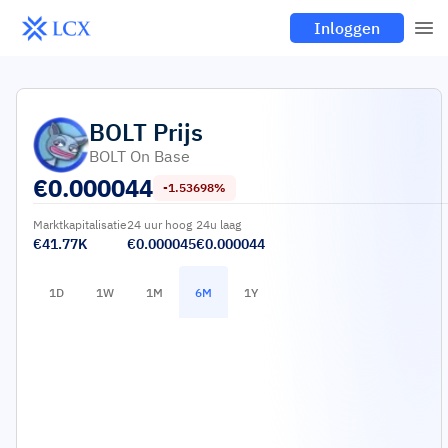
Inloggen
BOLT
Prijs
BOLT On Base
€
0.000044
-1.53698%
Marktkapitalisatie
24 uur hoog
24u laag
€41.77K
€0.000045
€0.000044
1D
1W
1M
6M
1Y