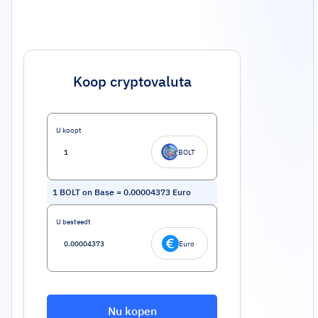
Koop cryptovaluta
U koopt
BOLT
1
BOLT on Base
=
0.00004373
Euro
U besteedt
Euro
Nu kopen