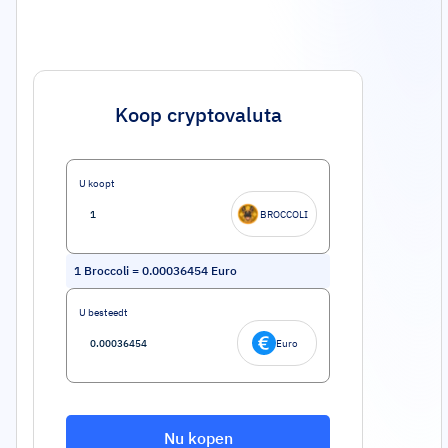
Koop cryptovaluta
U koopt
BROCCOLI
1
Broccoli
=
0.00036454
Euro
U besteedt
Euro
Nu kopen