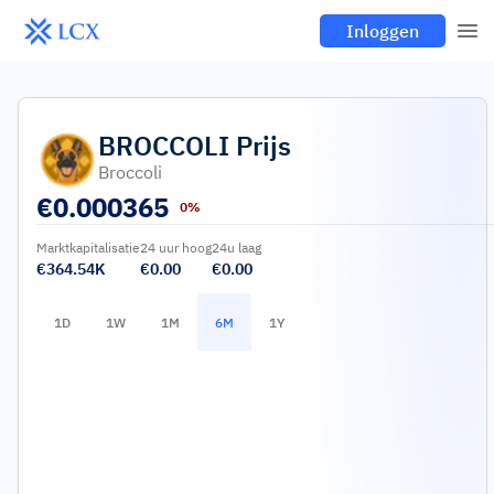
Inloggen
BROCCOLI
Prijs
Broccoli
€
0.000365
0%
Marktkapitalisatie
24 uur hoog
24u laag
€364.54K
€0.00
€0.00
1D
1W
1M
6M
1Y