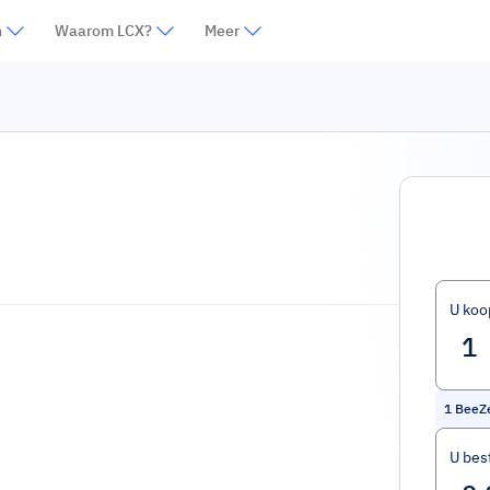
n
Waarom LCX?
Meer
U koo
1
BeeZ
U bes