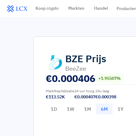
Koop crypto
Markten
Handel
Producte
BZE
Prijs
BeeZee
€
0.000406
+1.95507%
Marktkapitalisatie
24 uur hoog
24u laag
€113.52K
€0.000407
€0.000398
1D
1W
1M
6M
1Y