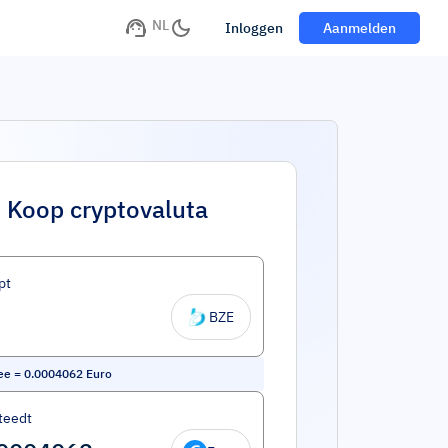
NL
Inloggen
Aanmelden
Koop cryptovaluta
pt
BZE
ee
=
0.0004062
Euro
teedt